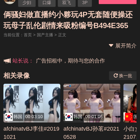
少妇
口爆
双飞
3P
乱伦
俩骚妇做直播约小夥玩4P无套随便操还
本站大事件(19j网站发展历程)
玩母子乱伦剧情来吸粉编号B494E365
当前位置：
首页
>
国产主播
> 正文
新手报道,扫盲科普帖
展开简介
广告招租中，期待与您的合作
站长说：
相关录像
换一批
韩国
00:03:10
韩国
00:01:05
国
afchinatvBJ李佳#2019
afchinatvBJ孙茗#2021
小白女
1021
0528
2107