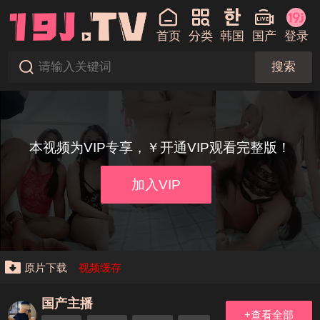
首页
分类
韩国
国产
登录
搜索
本视频为VIP专享，￥开通VIP观看完整版！
加入VIP
原片下载
视频缓存
国产主播
+查看全部