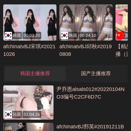
1
韩国
00:03:20
韩国
00:04:10
国
afchinatvBJ宋琪#2021
afchinatvBJ邱秋#2019
【精
1026
0808
播（
彩不容错
E68D
韩国主播推荐
国产主播推荐
尹乔恩alsals012#20220104N
O3编号C2CF6D7C
韩国
01:04:26
afchinatvBJ邢英#20191211B