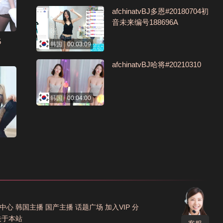
afchinatvBJ多恩#20180704初
音未来编号188696A
5
韩国
00:03:09
afchinatvBJ哈将#20210310
韩国
00:04:00
中心
韩国主播
国产主播
话题广场
加入VIP
分
关于本站