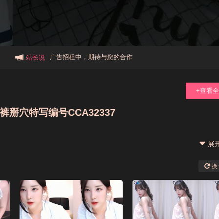
本站大事件(19j网站发展历程)
新手报道,扫盲科普帖
广告招租中，期待与您的合作
站长说
+查看
穴特写编号CCA32337
展
换