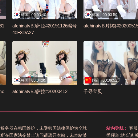
韩国
00:03:40
韩国
00:03:50
61
afchinatvBJ萨拉#20191126编号
afchinatvBJ韩璐#2020051
40F3DA27
韩国
00:04:05
国产
00:39:52
mo
afchinatvBJ萨拉#20200412
千寻宝贝
站服务器在韩国维护，未受韩国法律保护为全球
站内导航：
客服
你所在国家法令禁止访问请离开本站，未本站某
类频道
站长说