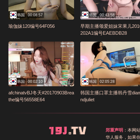
韩国
00:08:57
韩国
00:43:58
瑜伽妹120编号64F056
早期主播颂爱姐妹宋果儿201
202A1编号EAEBDB28
韩国
00:02:10
韩国
02:05:28
afchinatvBJ冬天#20170903Brea
韩国主播口罩主播韩丹雪dia
the编号56558E64
ndjuliet
郑重声明
：本网
华人服务，如果