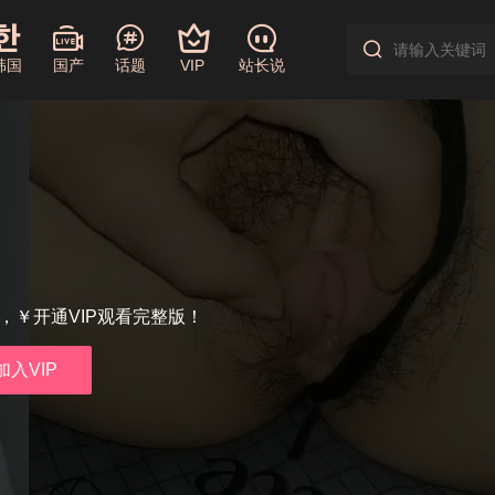
韩国
国产
话题
VIP
站长说
享，￥开通VIP观看完整版！
加入VIP