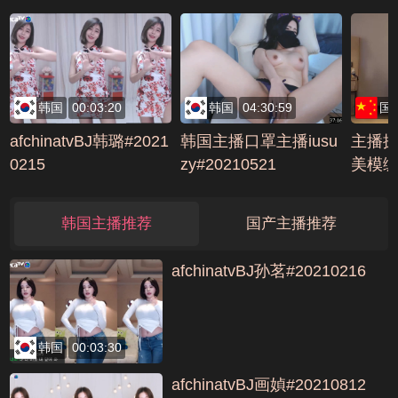
AB20
韩国
00:03:20
韩国
04:30:59
国
afchinatvBJ韩璐#2021
韩国主播口罩主播iusu
主播
0215
zy#20210521
美模编号
韩国主播推荐
国产主播推荐
afchinatvBJ孙茗#20210216
韩国
00:03:30
afchinatvBJ画媜#20210812