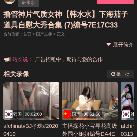
韩水水
撸管神片气质女神【韩水水】下海茄子
本站大事件(19j网站发展历程)
道具自慰大秀合集 (7)编号7E17C33
当前位置：
首页
>
国产主播
> 正文
新手报道,扫盲科普帖
展开简介
广告招租中，期待与您的合作
站长说：
相关录像
换一批
韩国
00:02:00
国产
00:51:50
韩
afchinatvBJ孝珠#2020
主播探花小宝寻花高级
afchi
0410
外围小姐姐编号DA4E
0313