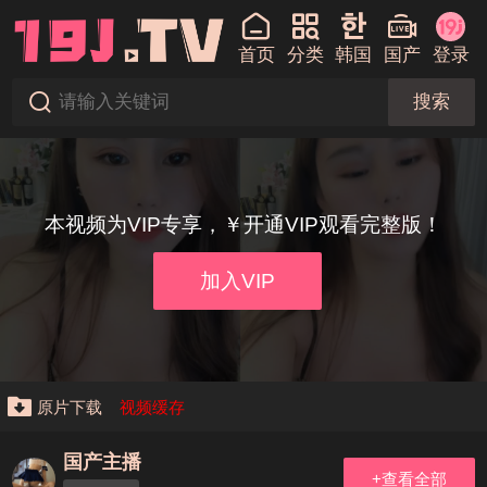
首页
分类
韩国
国产
登录
搜索
本视频为VIP专享，￥开通VIP观看完整版！
加入VIP
原片下载
视频缓存
国产主播
+查看全部