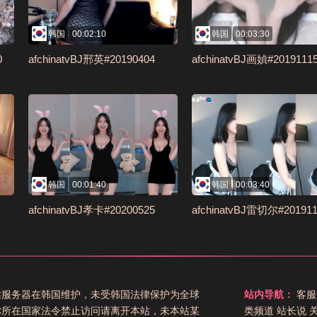
韩国
00:02:10
韩国
00:03:30
0
afchinatvBJ邢英#20190404
afchinatvBJ画媜#2019111
韩国
00:01:40
韩国
00:03:40
afchinatvBJ孝卡#20200525
afchinatvBJ雷切尔#201911
站服务器在韩国维护，未受韩国法律保护为全球
站内导航：
客服
你所在国家法令禁止访问请离开本站，未本站某
类频道
站长说