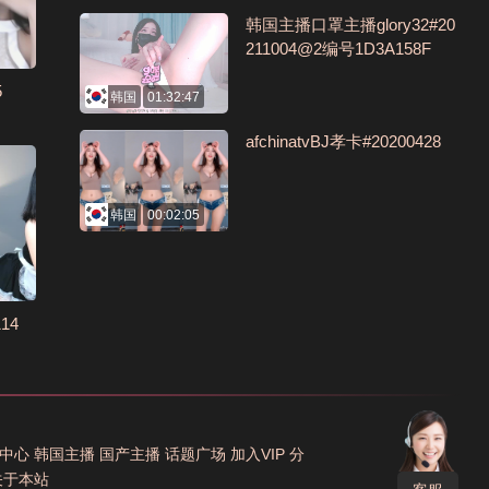
韩国主播口罩主播glory32#20
211004@2编号1D3A158F
5
韩国
01:32:47
afchinatvBJ孝卡#20200428
韩国
00:02:05
14
中心
韩国主播
国产主播
话题广场
加入VIP
分
关于本站