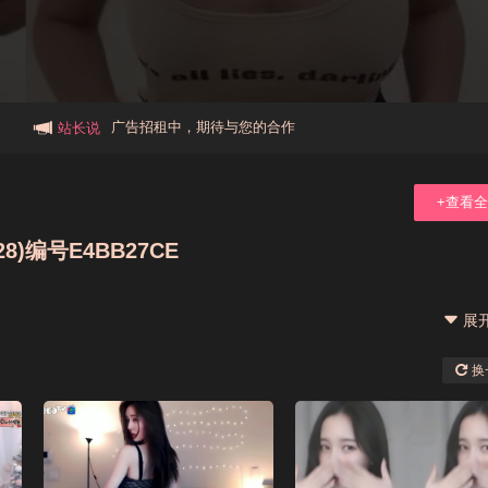
本站大事件(19j网站发展历程)
新手报道,扫盲科普帖
广告招租中，期待与您的合作
站长说
+查看
)编号E4BB27CE
展
换