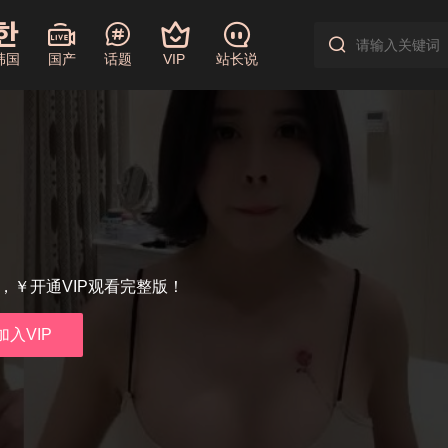
韩国
国产
话题
VIP
站长说
享，￥开通VIP观看完整版！
加入VIP