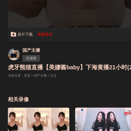
原片下载
视频缓存
国产主播
美娜酱
虎牙熊猫直播【美娜酱baby】下海黄播21小时(28
当前位置：
首页
>
国产主播
> 正文
相关录像