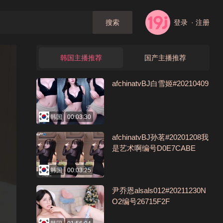
登录
· 注册
搜索
韩国主播推荐
国产主播推荐
afchinatvBJ白雪姬#20210409
韩国
00:03:30
afchinatvBJ孙茗#20201208我
是艺术啊编号D0E7CABE
韩国
00:03:25
尹乔恩alsals012#20211230N
O2编号26715F2F