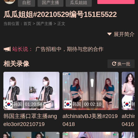
自慰
国产主播
瓜瓜姐姐
本站大事件(19j网站发展历程)
瓜瓜姐姐#20210529编号151E5522
当前位置：
首页
>
国产主播
> 正文
新手报道,扫盲科普帖
展开简介
广告招租中，期待与您的合作
站长说：
相关录像
换一批
韩国
01:20:54
韩国
00:02:10
韩
韩国主播口罩主播ang
afchinatvBJ美雅#2019
afchi
elo3o#20210719
0418
0416