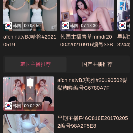
韩国
00:03:50
韩国
07:13:30
韩
afchinatvBJ哈将#2021
韩国主播青草mmdr20
早期主
0519
00#20210916编号33B
3244
75024
韩国主播推荐
国产主播推荐
afchinatvBJ美雅#20190502黏
黏糊糊编号C6780A7F
韩国
00:02:20
早期主播F46C818E20170205
2编号98A2F5E8