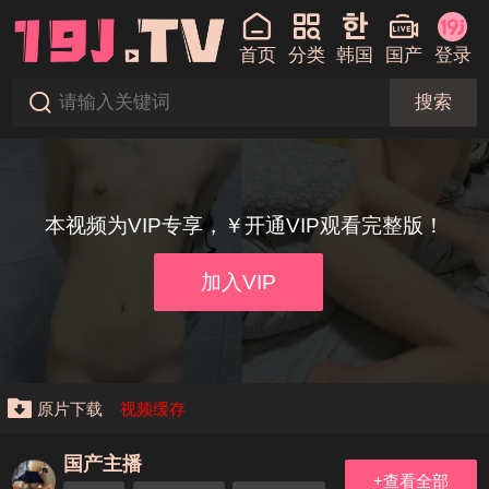
首页
分类
韩国
国产
登录
搜索
本视频为VIP专享，￥开通VIP观看完整版！
加入VIP
原片下载
视频缓存
国产主播
+查看全部