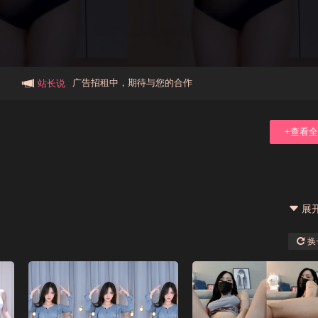
本站大事件(19j网站发展历程)
新手报道,扫盲科普帖
广告招租中，期待与您的合作
站长说
+查看
展
换