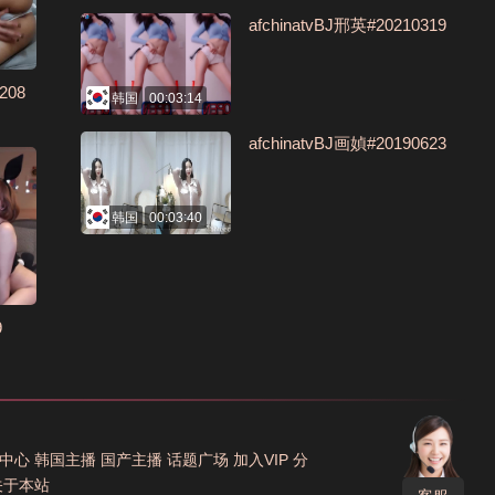
afchinatvBJ邢英#20210319
208
韩国
00:03:14
afchinatvBJ画媜#20190623
韩国
00:03:40
9
中心
韩国主播
国产主播
话题广场
加入VIP
分
关于本站