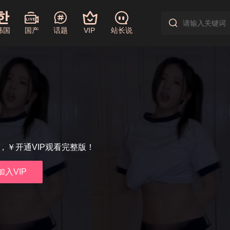
韩国
国产
话题
VIP
站长说
享，￥开通VIP观看完整版！
加入VIP