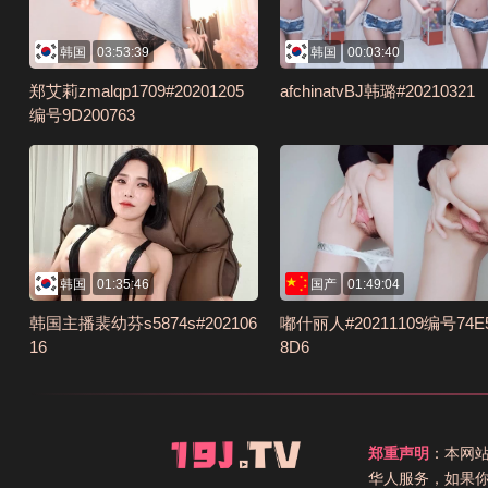
韩国
03:53:39
韩国
00:03:40
郑艾莉zmalqp1709#20201205
afchinatvBJ韩璐#20210321
编号9D200763
韩国
01:35:46
国产
01:49:04
韩国主播裴幼芬s5874s#202106
嘟什丽人#20211109编号74E
16
8D6
郑重声明
：本网
华人服务，如果