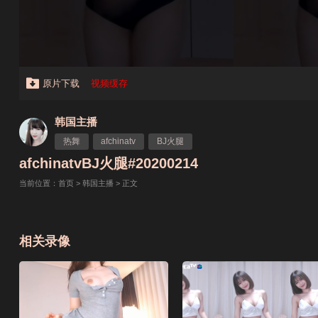
原片下载
视频缓存
韩国主播
热舞
afchinatv
BJ火腿
afchinatvBJ火腿#20200214
当前位置：
首页
>
韩国主播
> 正文
相关录像