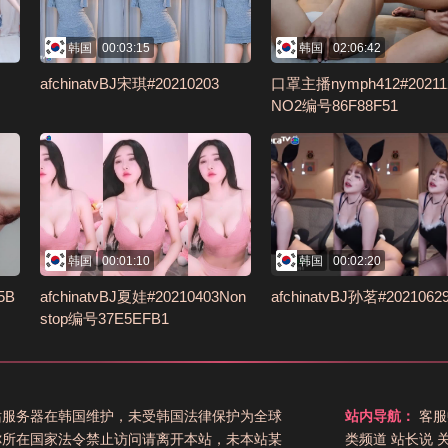
韩国
00:03:15
韩国
02:06:42
afchinatvBJ宋琪#20210203
口罩主播nymph412#20211
NO2编号86F88F51
韩国
00:01:10
韩国
00:02:20
5B
afchinatvBJ夏娃#20210403Non
afchinatvBJ孙茗#2021062
stop编号37E5EFB1
站服务器在韩国维护，未受韩国法律保护为全球
站内导航：
客服
你所在国家法令禁止访问请离开本站，未本站某
类频道
站长说