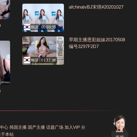
afchinatvBJ宋琪#20201027
9
韩国
00:03:05
早期主播恩彩姐妹20170508
编号3297F2D7
韩国
01:12:36
6
中心
韩国主播
国产主播
话题广场
加入VIP
分
关于本站