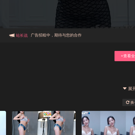
本站大事件(19j网站发展历程)
新手报道,扫盲科普帖
广告招租中，期待与您的合作
站长说
+查看
展
换