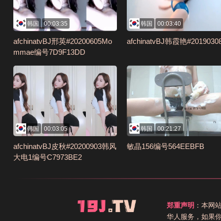
韩国
00:03:35
韩国
00:03:40
afchinatvBJ邢英#20200605Mo
afchinatvBJ韩霞艳#2019030
mmae编号7D9F13DD
韩国
00:03:05
韩国
00:21:27
afchinatvBJ皮秋#20200903韩风
敏晶156编号564EEBFB
大电1编号C7973BE2
郑重声明
：本网
华人服务，如果