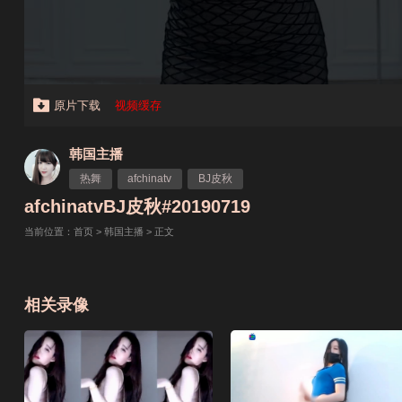
原片下载
视频缓存
韩国主播
热舞
afchinatv
BJ皮秋
afchinatvBJ皮秋#20190719
当前位置：
首页
>
韩国主播
> 正文
相关录像