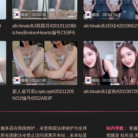
韩国
00:02:50
韩国
00:03:30
8
afchinatvBJ韩茜芬#20191103Bi
afchinatvBJ邱珍#2019061
tchesBrokenHearts编号CE8F6
F90
韩国
01:42:40
韩国
00:02:20
新人崔可莉copicopi#20211205
afchinatvBJ皮秋#2019072
NO2编号6552AB3F
站服务器在韩国维护，未受韩国法律保护为全球
站内导航：
客服
你所在国家法令禁止访问请离开本站，未本站某
类频道
站长说