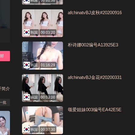
韩国
00:01:30
afchinatvBJ皮秋#20200916
韩国
00:03:20
朴诗娜002编号A13925E3
全部
韩国
01:16:29
afchinatvBJ金花#20200331
开简介
韩国
00:03:00
一批
颂爱姐妹003编号EA42E5E
韩国
00:37:30