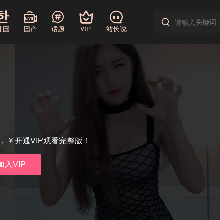
韩国
国产
话题
VIP
站长说
享，￥开通VIP观看完整版！
加入VIP