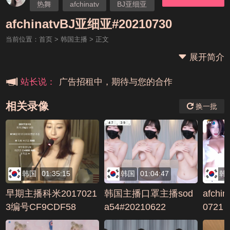
热舞
afchinatv
BJ亚细亚
本站大事件(19j网站发展历程)
afchinatvBJ亚细亚#20210730
当前位置：
首页
>
韩国主播
> 正文
新手报道,扫盲科普帖
展开简介
广告招租中，期待与您的合作
站长说：
相关录像
换一批
韩国
01:35:15
韩国
01:04:47
韩
早期主播科米2017021
韩国主播口罩主播sod
afchi
3编号CF9CDF58
a54#20210622
0721