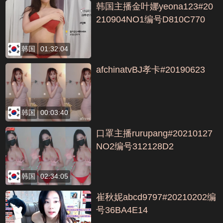
韩国主播金叶娜yeona123#20
210904NO1编号D810C770
韩国
01:32:04
afchinatvBJ孝卡#20190623
韩国
00:03:40
口罩主播rurupang#20210127
NO2编号312128D2
韩国
02:34:05
崔秋妮abcd9797#20210202编
号36BA4E14