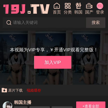
首页
分类
韩国
国产
登录
搜索
本视频为VIP专享，￥开通VIP观看完整版！
加入VIP
原片下载
视频缓存
韩国主播
+查看全部