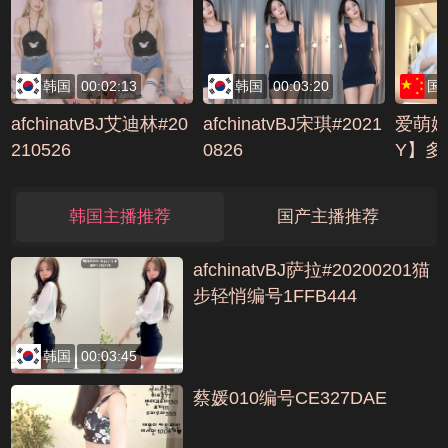
韩国
00:02:13
韩国
00:03:20
国
afchinatvBJ艾迪林#20
afchinatvBJ宋琪#2021
爱萌
210526
0826
Y】多
慰剃毛牛
编号FE
韩国主播推荐
国产主播推荐
afchinatvBJ萨拉#20200201猫
步轻悄编号1FFB444
韩国
00:03:45
蔡媛010编号CE327DAE